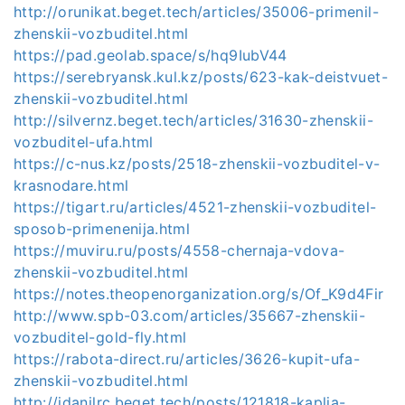
http://orunikat.beget.tech/articles/35006-primenil-
zhenskii-vozbuditel.html
https://pad.geolab.space/s/hq9IubV44
https://serebryansk.kul.kz/posts/623-kak-deistvuet-
zhenskii-vozbuditel.html
http://silvernz.beget.tech/articles/31630-zhenskii-
vozbuditel-ufa.html
https://c-nus.kz/posts/2518-zhenskii-vozbuditel-v-
krasnodare.html
https://tigart.ru/articles/4521-zhenskii-vozbuditel-
sposob-primenenija.html
https://muviru.ru/posts/4558-chernaja-vdova-
zhenskii-vozbuditel.html
https://notes.theopenorganization.org/s/Of_K9d4Fir
http://www.spb-03.com/articles/35667-zhenskii-
vozbuditel-gold-fly.html
https://rabota-direct.ru/articles/3626-kupit-ufa-
zhenskii-vozbuditel.html
http://idanilrc.beget.tech/posts/121818-kaplja-