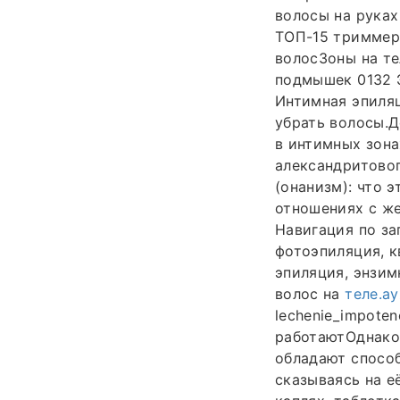
волосы на рука
ТОП-15 триммеро
волосЗоны на те
подмышек 0132 Э
Интимная эпиляц
убрать волосы.Д
в интимных зона
александритово
(онанизм): что 
отношениях с же
Навигация по за
фотоэпиляция, к
эпиляция, энзим
волос на
теле.ay
lechenie_impoten
работаютОднако
обладают спосо
сказываясь на е