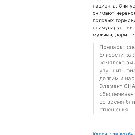
пациента. Они у
снимают нервное
половых гормоно
стимулирует выр
мужчин, дарит с
Препарат сп
близости как
комплекс ам
улучшить фи
долгим и на
Элемент ОНА
обеспечивая
во время бл
отношения.
Капли для возб