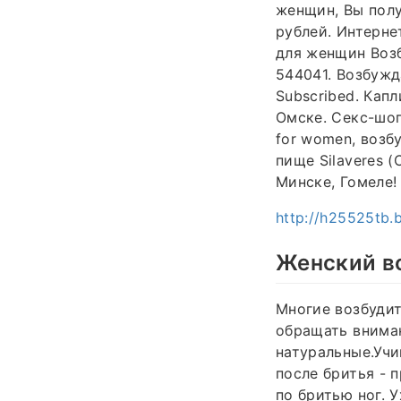
женщин, Вы полу
рублей. Интернет
для женщин Возб
544041. Возбужд
Subscribed. Кап
Омске. Секс-шоп
for women, возб
пище Silaveres 
Минске, Гомеле!
http://h25525tb.b
Женский во
Многие возбуди
обращать вниман
натуральные.Учи
после бритья - 
по бритью ног. 