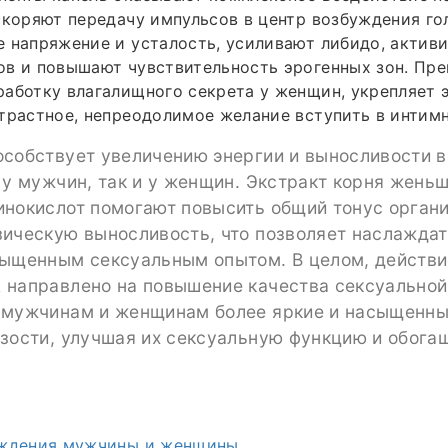
скоряют передачу импульсов в центр возбуждения го
 напряжение и усталость, усиливают либидо, актив
в и повышают чувствительность эрогенных зон. Пре
аботку влагалищного секрета у женщин, укрепляет 
трастное, непреодолимое желание вступить в интим
особствует увеличению энергии и выносливости 
 у мужчин, так и у женщин. Экстракт корня жень
инокислот помогают повысить общий тонус орган
зическую выносливость, что позволяет наслаждат
сыщенным сексуальным опытом. В целом, действи
 направлено на повышение качества сексуальной
 мужчинам и женщинам более яркие и насыщенн
изости, улучшая их сексуальную функцию и обога
уждения мужчины и женщины