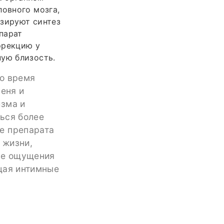
ловного мозга,
изируют синтез
парат
эрекцию у
ную близость.
во время
шеня и
изма и
ься более
е препарата
 жизни,
ые ощущения
щая интимные