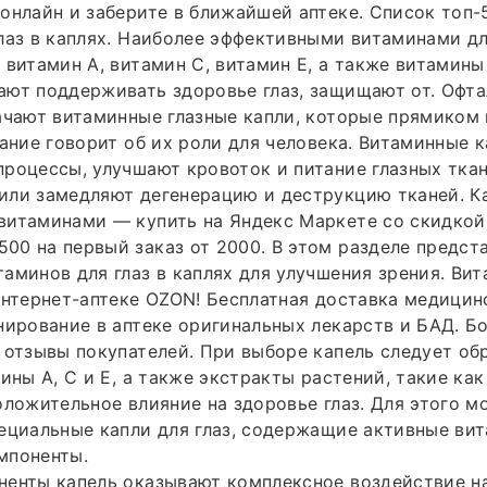
онлайн и заберите в ближайшей аптеке. Список топ-
лаз в каплях. Наиболее эффективными витаминами д
 витамин A, витамин C, витамин E, а также витамины
ают поддерживать здоровье глаз, защищают от. Офт
ачают витаминные глазные капли, которые прямиком
вание говорит об их роли для человека. Витаминные 
роцессы, улучшают кровоток и питание глазных ткан
ли замедляют дегенерацию и деструкцию тканей. Ка
витаминами — купить на Яндекс Маркете со скидкой
0 на первый заказ от 2000. В этом разделе предст
аминов для глаз в каплях для улучшения зрения. Ви
интернет-аптеке OZON! Бесплатная доставка медицин
нирование в аптеке оригинальных лекарств и БАД. Б
 отзывы покупателей. При выборе капель следует о
ины A, C и E, а также экстракты растений, такие как
оложительное влияние на здоровье глаз. Для этого м
ециальные капли для глаз, содержащие активные ви
мпоненты.
ненты капель оказывают комплексное воздействие н