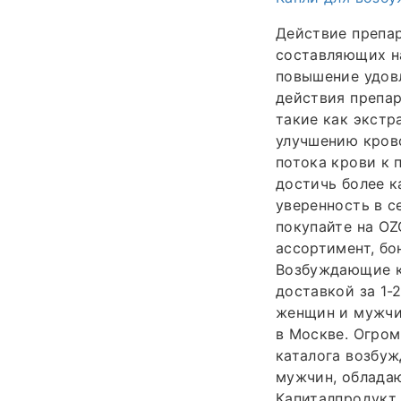
Действие препа
составляющих на
повышение удов
действия препар
такие как экстр
улучшению крово
потока крови к 
достичь более к
уверенность в с
покупайте на OZ
ассортимент, бо
Возбуждающие к
доставкой за 1-
женщин и мужчин
в Москве. Огром
каталога возбуж
мужчин, облада
Капиталпродукт