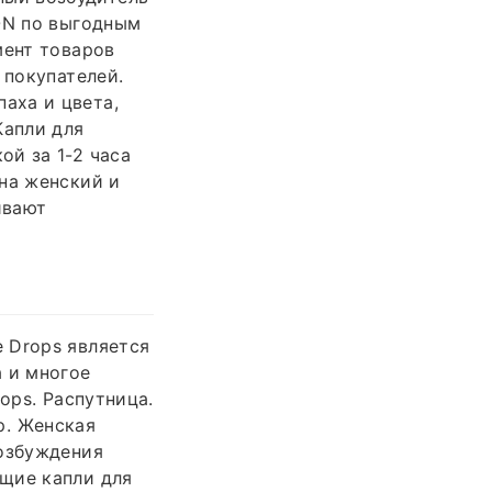
ON по выгодным
мент товаров
 покупателей.
аха и цвета,
Капли для
й за 1-2 часа
на женский и
ивают
 Drops является
 и многое
ops. Распутница.
р. Женская
возбуждения
щие капли для