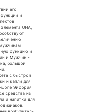
твии его
 функции и
спектов
 Элемента ОНА,
пособствуют
увеличению
 мужчинам
ьную функцию и
н и Мужчин -
вка, большой
ии.
кете с быстрой
ки и капли для
с-шопе Эйфория
се средства из
ли и напитки для
родизиаков.
ный возбудитель