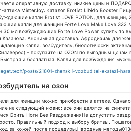
чаете оперативную доставку, низкие цены и ПОДАРО
-аптека MisterJoy. Каталог Erotist Libido Booster Пи
уждающие капли Erotist LOVE POTION, для женщин, 
ающие капли для женщин Forte Love Make Love 333 s
ли 30 мл возбуждающие Forte Love Power купить по в
 Казанова. Анонимная доставка. Афродизиак для же
уждающие капли, возбудитель, биологически активна
(Силаверес) - покупайте на OZON по выгодным ценам 
 Быстрая и бесплатная. Капли для возбуждения муж
eget.tech/posts/21801-zhenskii-vozbuditel-ekstazi-harak
збудитель на озон
тели для женщин можно приобрести в аптеке. Однак
ие на следующий нюанс: все они делятся на синтети
мся Брить Ноги Без РаздраженияНе допустить раздр
просто. Правильный подход к выбору бритвы. Пошаго
Уход за кожей после процедуры.Народные методы013