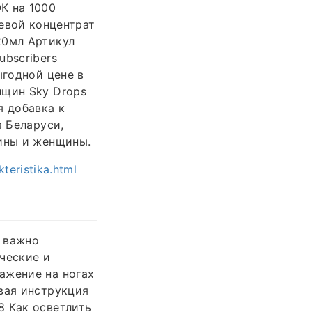
К на 1000
щевой концентрат
20мл Артикул
ubscribers
ыгодной цене в
нщин Sky Drops
я добавка к
в Беларуси,
чины и женщины.
teristika.html
о важно
ческие и
ажение на ногах
вая инструкция
8 Как осветлить