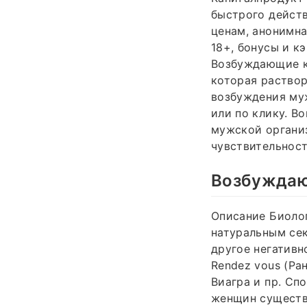
быстрого действ
ценам, анонимна
18+, бонусы и к
Возбуждающие к
которая раствор
возбуждения муж
или по клику. B
мужской органи
чувствительност
Возбуждаю
Описание Биолог
натуральным сек
другое негативн
Rendez vous (Ра
Виагра и пр. Сп
женщин существу