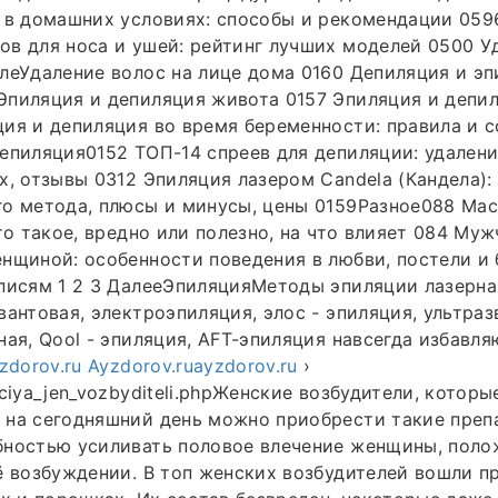
х в домашних условиях: способы и рекомендации 05
в для носа и ушей: рейтинг лучших моделей 0500 У
леУдаление волос на лице дома 0160 Депиляция и э
пиляция и депиляция живота 0157 Эпиляция и депил
ия и депиляция во время беременности: правила и с
епиляция0152 ТОП-14 спреев для депиляции: удаление
х, отзывы 0312 Эпиляция лазером Candela (Кандела)
го метода, плюсы и минусы, цены 0159Разное088 Ма
это такое, вредно или полезно, на что влияет 084 Му
нщиной: особенности поведения в любви, постели и 
писям 1 2 3 ДалееЭпиляцияМетоды эпиляции лазерна
вантовая, электроэпиляция, элос - эпиляция, ультра
ная, Qool - эпиляция, AFT-эпиляция навсегда избавл
zdorov.ru
Ayzdorov.ruayzdorov.ru
›
ciya_jen_vozbyditeli.phpЖенские возбудители, которы
 на сегодняшний день можно приобрести такие преп
бностью усиливать половое влечение женщины, поло
ё возбуждении. В топ женских возбудителей вошли п