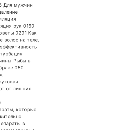
96 Для мужчин
даление
пиляция
яция рук 0160
оветы 0291 Как
 волос на теле,
: эффективность
стурбация
жчины-Рыбы в
браке 050
я,
звуковая
яют от лишних
е
араты, которые
жительно
репараты в