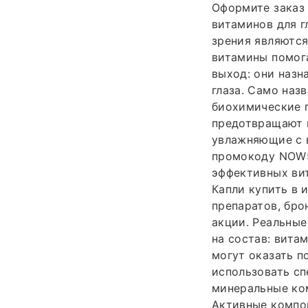
Оформите заказ 
витаминов для г
зрения являются
витамины помог
выход: они назн
глаза. Само наз
биохимические п
предотвращают и
увлажняющие с 
промокоду NOW50
эффективных вит
Капли купить в 
препаратов, бро
акции. Реальные
на состав: витам
могут оказать п
использовать сп
минеральные ко
Активные компо