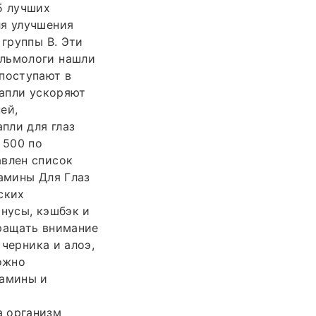
5 лучших
ля улучшения
 группы B. Эти
альмологи нашли
 поступают в
капли ускоряют
ей,
пли для глаз
 500 по
авлен список
тамины Для Глаз
ских
онусы, кэшбэк и
бращать внимание
 черника и алоэ,
ожно
тамины и
а организм