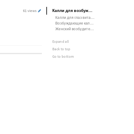
Капли для возбуждения мужчины и женщины
61 views
Капли для глаз витамины для женщин
Возбуждающие капли love
Женский возбудитель на озон
Expand all
Back to top
Go to bottom