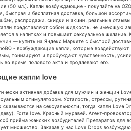
ия (50 мл.). Капли возбуждающие - покупайте на OZ
я, быстрая и бесплатная доставка, большой ассорти
эшбэк, распродажи, скидки и акции, реальные отзывы
апли представляют собой жидкость, не имеющую зап
яется в напитках и повышает сексуальное желание. 
чин — купить на Яндекс Маркете с быстрой доставко
onoBO - возбуждающие капли, которые воздействуют 
змы, тонизируют и пробуждают чувственность, усил
ь во время полового акта и продлевают его.
щие капли love
ически активная добавка для мужчин и женщин Love
суальным стимулятором. Усталость, стрессы, рутина
о сказываются на сексуальности, тогда капли Love Dr
ндеву). Forte love. Красный муравей. Агент-провокато
особ приёма женских возбудителей Препаратов для 
ет множество. Заказав у нас Love Drops возбуждаю