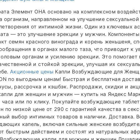
рата Элемент ОНА основано на комплексном воздейс
 организм, направленном на улучшение сексуальной
летворения от интимной жизни. Один из ключевых а
ата — это улучшение эрекции у мужчин. Компоненты
акт семян красного винограда и корень женьшеня, с
обращения в органах малого таза, что приводит к 
половым органам и усилению эрекции. Это помогает
ачественной и стойкой эрекции, улучшая их сексуал
ебе.
Акционные цены
Капли Возбуждающие для Женщи
ON по выгодным ценам! Быстрая и бесплатная доста
нусы, рассрочка и кэшбэк. Распродажи, скидки и акц
апли для женщин и мужчин — купить на Яндекс Мар
2 часа или по клику. Покупайте возбуждающие таблет
 по низкой цене от 290 с гарантией качества в сек
ный выбор интимных товаров в наличии. Доставка. В
дающих капель, включая сильные женские возбудите
ют быстрым действием и состоят из натуральных аф
 Возбуждающие капли для мужчин и женщин Лошади