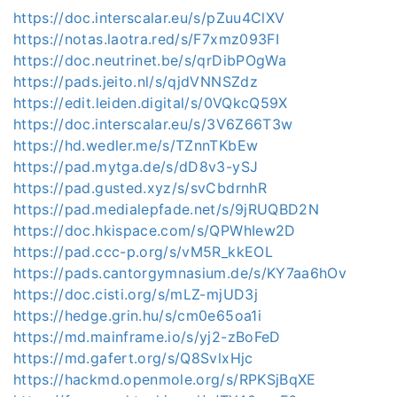
https://doc.interscalar.eu/s/pZuu4ClXV
https://notas.laotra.red/s/F7xmz093FI
https://doc.neutrinet.be/s/qrDibPOgWa
https://pads.jeito.nl/s/qjdVNNSZdz
https://edit.leiden.digital/s/0VQkcQ59X
https://doc.interscalar.eu/s/3V6Z66T3w
https://hd.wedler.me/s/TZnnTKbEw
https://pad.mytga.de/s/dD8v3-ySJ
https://pad.gusted.xyz/s/svCbdrnhR
https://pad.medialepfade.net/s/9jRUQBD2N
https://doc.hkispace.com/s/QPWhIew2D
https://pad.ccc-p.org/s/vM5R_kkEOL
https://pads.cantorgymnasium.de/s/KY7aa6hOv
https://doc.cisti.org/s/mLZ-mjUD3j
https://hedge.grin.hu/s/cm0e65oa1i
https://md.mainframe.io/s/yj2-zBoFeD
https://md.gafert.org/s/Q8SvlxHjc
https://hackmd.openmole.org/s/RPKSjBqXE