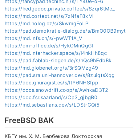
https://fancypad.techinc.nl/s/TY40e-oF6
https://hedgedoc.private.coffee/s/Szqr6tMc_
https://md.cortext.net/s/7zNfaF8xM
https://md.nolog.cz/s/SkwmgFoLP
https://pad.demokratie-dialog.de/s/BmO0OB9myt
https://md.infs.ch/s/-pwWT1A_V
https://om-office.de/s/HykOMnQgGl
https://md.interhacker.space/s/i4nkHh8qc
https://pad.fablab-siegen.de/s/hQc9hEdbBk
https://md.globenet.org/s/3rSQMzg49
https://pad.sra.uni-hannover.de/s/8zuiqtsXqg
https://doc.gnuragist.es/s/ItY6NHSfpp
https://docs.snowdrift.coop/s/AwhkaD3T2
https://doc.fsr.saarland/s/Cp3_gjbgB0
https://md.sebastians.dev/s/LDStrGQi5
FreeBSD ВАК
КБГУ им. Х. М. Бербекова Докторская