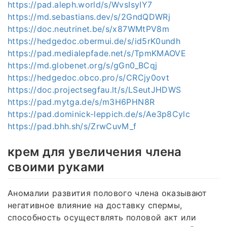
https://pad.aleph.world/s/WvsIsyIY7
https://md.sebastians.dev/s/2GndQDWRj
https://doc.neutrinet.be/s/x87WMtPV8m
https://hedgedoc.obermui.de/s/id5rK0undh
https://pad.medialepfade.net/s/TpmKMAOVE
https://md.globenet.org/s/gGn0_BCqj
https://hedgedoc.obco.pro/s/CRCjy0ovt
https://doc.projectsegfau.lt/s/LSeutJHDWS
https://pad.mytga.de/s/m3H6PHN8R
https://pad.dominick-leppich.de/s/Ae3p8Cylc
https://pad.bhh.sh/s/ZrwCuvM_f
крем для увеличения члена
своими руками
Аномалии развития полового члена оказывают
негативное влияние на доставку спермы,
способность осуществлять половой акт или