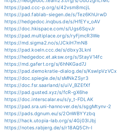
https://hedgedoc.team23.org/s/UdUzgnLfMc
https://pad.ccc-p.org/s/42vsm8mcjL
https://pad.fablab-siegen.de/s/Tez6KhUrwD
https://hedgedoc.inqbus.de/s/HfEYv_oAV
https://doc.hkispace.com/s/Ugs6SqvJr
https://pad.multiplace.org/s/ryFjmcR3We
https://md.sigma2.no/s/JCkiH7mN8
https://pad.koeln.ccc.de/s/dbxy3Lknl
https://hedgedoc.et.aksw.org/s/StayV14fc
https://md.gafert.org/s/6hNKGad7J
https://pad.demokratie-dialog.de/s/KswIpVzVCx
https://doc.spiegie.de/s/sMNkZSyr3
https://doc.fsr.saarland/s/uiV_BZEfXf
https://pad.gusted.xyz/s/fcR-gX6he
https://doc.interscalar.eu/s/y_t-FDLAK
https://pad.sra.uni-hannover.de/s/sggMtynv-2
https://pads.dgnum.eu/s/2OnWBYYzbq
https://hack.utopia-lab.org/s/4Gj03lJbj
https://notes.rabjerg.de/s/r18AQ5Ch-l