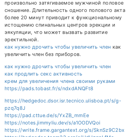
произвольно затягиваемое мужчиной половое
сношение. Длительность одного полового акта
более 20 минут приводит к функциональному
истощению спинальных центров эрекции и
эякуляции, что может вызвать развитие
эректильной.
как нужно дрочить чтобы увеличить член
как
увеличить член без приборов.
как нужно дрочить чтобы увеличить член
как продлить секс активность
крем для увеличения члена своими руками
https://pads.tobast.fr/s/ndxdANQFt8
https://hedgedoc.dsor.isr.tecnico.ulisboa.pt/s/g-
pzq7q8J
https://pad.cttue.de/s/YxZB_mmEe
https://notes.jimmyliu.dev/s/a1OODVQoi
https://write.frame.gargantext.org/s/SknSz9C2bx