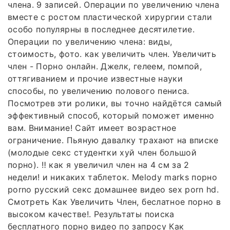
члена. 9 записей. Операции по увеличению члена
вместе с ростом пластической хирургии стали
особо популярны в последнее десятилетие.
Операции по увеличению члена: виды,
стоимость, фото. как увеличить член. Увеличить
член - Порно онлайн. Джелк, гелеем, помпой,
оттягиванием и прочие известные науки
способы, по увеличению полового пениса.
Посмотрев эти ролики, вы точно найдётся самый
эффективный способ, который поможет именно
вам. Внимание! Сайт имеет возрастное
ограничение. Пьяную давалку трахают на вписке
(молодые секс студентки хуй член большой
порно). ‼ как я увеличил член на 4 см за 2
недели! и никаких таблеток. Melody marks порно
porno русский секс домашнее видео sex porn hd.
Смотреть Как Увеличить Член, беслатное порно в
высоком качестве!. Результаты поиска
бесплатного порно видео по запросу Как