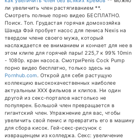
как увеличить член без всяких кремов
** можно
ли увеличить член растягиванием **.
Смотреть полные порно видео БЕСПЛАТНО.
Поиск. Топ. Грудастая горячая домохозяйка
Шанда Фэй пробует насос для пениса Nexis на
твердом члене своего мужа, который
наслаждается ее вниманием и кончает для нее в
этом клипе для горячей пары! 225,7 к 99% 10min
- 1080p. кран насоса. СмотриPenis Cock Pump
порно видео бесплатно, только здесь на
Pornhub.com
. Открой для себя растущую
коллекцию высококачественных наиболее
актуальным XXX фильмов и клипов. Ни один
другой из секс-порталов настолько не
популярен. Большой член превращается в
гигантский член. Упражнение для вас, чтобы
увеличить свой пенис и превратить его в машину
для сбора кисок. Гей-секс-рисунок с
извращенцем из колледжа. Секс: увеличение