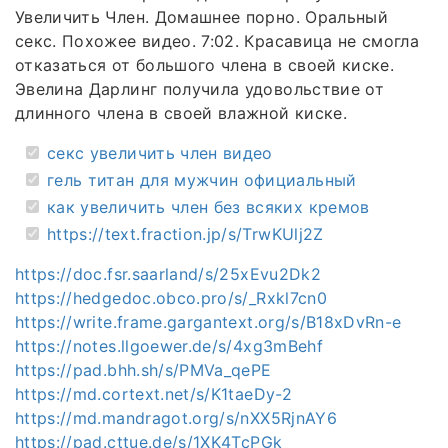
Увеличить Член. Домашнее порно. Оральный
секс. Похожее видео. 7:02. Красавица не смогла
отказаться от большого члена в своей киске.
Эвелина Дарлинг получила удовольствие от
длинного члена в своей влажной киске.
секс увеличить член видео
гель титан для мужчин официальный
как увеличить член без всяких кремов
https://text.fraction.jp/s/TrwKUlj2Z
https://doc.fsr.saarland/s/25xEvu2Dk2
https://hedgedoc.obco.pro/s/_Rxkl7cn0
https://write.frame.gargantext.org/s/B18xDvRn-e
https://notes.llgoewer.de/s/4xg3mBehf
https://pad.bhh.sh/s/PMVa_qePE
https://md.cortext.net/s/K1taeDy-2
https://md.mandragot.org/s/nXX5RjnAY6
https://pad.cttue.de/s/1XK4TcPGk