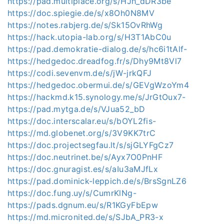
https://pad.multiplace.org/s/HJh_dDR3be
https://doc.spiegie.de/s/x8Oh0N8MV
https://notes.rabjerg.de/s/Sk15OvRhWg
https://hack.utopia-lab.org/s/H3T1AbC0u
https://pad.demokratie-dialog.de/s/hc6i1tAlf-
https://hedgedoc.dreadfog.fr/s/Dhy9Mt8Vl7
https://codi.sevenvm.de/s/jW-jrkQFJ
https://hedgedoc.obermui.de/s/GEVgWzoYm4
https://hackmd.k15.synology.me/s/JrGtOux7-
https://pad.mytga.de/s/VJua52_bD
https://doc.interscalar.eu/s/bOYL2fis-
https://md.globenet.org/s/3V9KK7trC
https://doc.projectsegfau.lt/s/sjGLYFgCz7
https://doc.neutrinet.be/s/Ayx7O0PnHF
https://doc.gnuragist.es/s/aIu3aMJfLx
https://pad.dominick-leppich.de/s/BrsSgnLZ6
https://doc.fung.uy/s/CumrKlNg-
https://pads.dgnum.eu/s/R1KGyFbEpw
https://md.micronited.de/s/SJbA_PR3-x