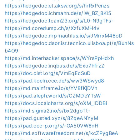
https://hedgedoc.et.aksw.org/s/hrRxPcnzs
https://hedgedoc.ichmann.de/s/IW_BZ_8KI5
https://hedgedoc.team23.org/s/L0-N9gTFs-
https://md.coredump.ch/s/XzfuXMH4v
https://hedgedoc.nrp-nautilus.io/s/JMrrxM48oD
https://hedgedoc.dsor.isr.tecnico.ulisboa.pt/s/BunNs
b4O9
https://md.interhacker.space/s/WYrsPpHdxh
https://hedgedoc.inqbus.de/s/Exo7hfrzZ
https://doc.cisti.org/s/VmEqEcSuD
https://pad.koeln.ccc.de/s/ww3WSwyd8
https://md.mainframe.io/s/YV8fKjDVh
https://pad.aleph.world/s/CZMDeYTsW
https://docs.localcharts.org/s/oXM_IDDBi
https://md.sigma2.no/s/bx2dgoTt-
https://pad.gusted.xyz/s/8ZqeANYyM
https://pad.ccc-p.org/s/-OA50VW6nH
https://md.softwarefreedom.net/s/kcZPygBeA