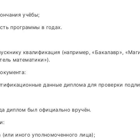
кончания учёбы;
сть программы в годах.
ускнику квалификация (например, «Бакалавр», «Маг
тель математики»).
окумента:
нтификационные данные диплома для проверки подли
гда диплом был официально вручён.
и:
 (или иного уполномоченного лица);