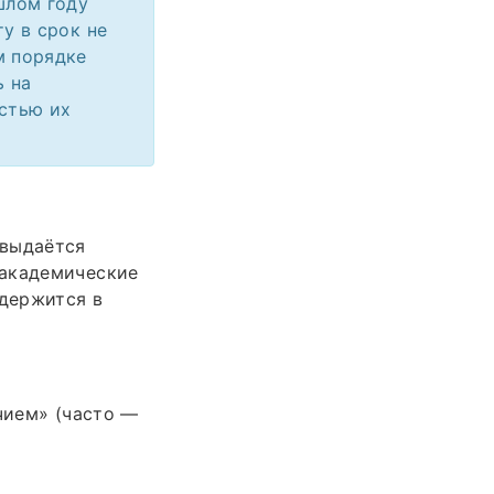
шлом году
у в срок не
м порядке
ь на
остью их
 выдаётся
 академические
одержится в
чием» (часто —