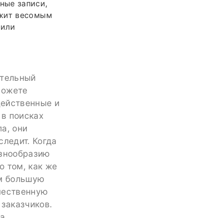
ные записи,
ужит весомым
 или
ительный
можете
действенные и
 в поисках
а, они
следит. Когда
азнообразию
о том, как же
ам большую
чественную
 заказчиков.
а.