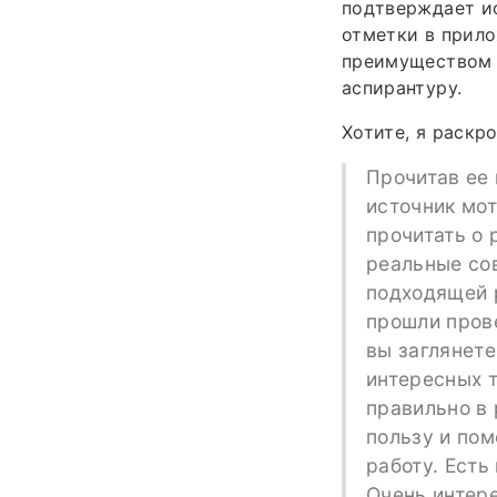
подтверждает и
отметки в прил
преимуществом 
аспирантуру.
Хотите, я раскр
Прочитав ее 
источник мо
прочитать о 
реальные сов
подходящей р
прошли прове
вы заглянете
интересных т
правильно в 
пользу и по
работу. Есть
Очень интере