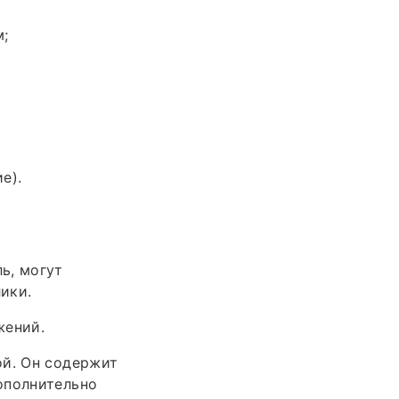
м;
е).
ь, могут
ики.
жений.
ой. Он содержит
ополнительно