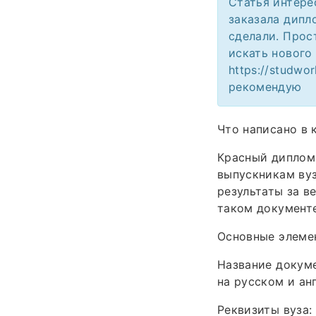
Статья интере
заказала дипл
сделали. Прос
искать нового
https://studwo
рекомендую
Что написано в
Красный диплом
выпускникам ву
результаты за в
таком документе
Основные элеме
Название докуме
на русском и ан
Реквизиты вуза: