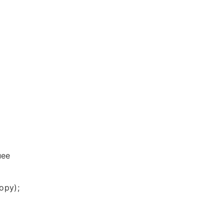
нее
ору);