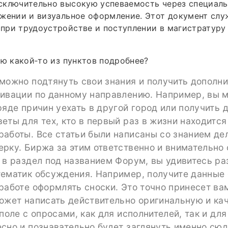
сключительно высокую успеваемость через специаль
ожении и визуальное оформление. Этот документ сл
при трудоустройстве и поступлении в магистратуру
ою какой‑то из пунктов подробнее?
можно подтянуть свои знания и получить дополн
тивации по данному направлению. Например, вы 
ряде причин уехать в другой город или получить 
еты для тех, кто в первый раз в жизни находится
аботы. Все статьи были написаны со знанием дел
рку. Биржа за этим ответственно и внимательно 
 в раздел под названием Форум, вы удивитесь р
ематик обсуждения. Например, получите данные 
работе оформлять сноски. Это точно принесет в
может написать действительно оригинальную и ка
 поле с опросами, как для исполнителей, так и для
сно и познавательно будет заглянуть именно сюд