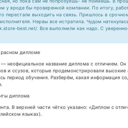
сная, но пока сам не попробуешь- не поймёшь. В про
ом у вроде бы проверенной компании. По итогу, работ
то перестали выходить на связь. Пришлось в срочно
 исполнителя. Нервы все истратила. Чудом наткнулас
rk.store-best.net/. Все выполнили как надо. С уверенн
 красном дипломе
 — неофициальное название диплома с отличием. Он
зов и ссузов, которые продемонстрировали высокие
есь период обучения. Разберём, какая информация с
.
нты диплома
нта. В верхней части чётко указано: «Диплом с отли
глийском языках).