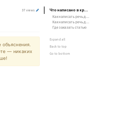
Что написано в красном дипломе
37 views
Как написать речь для защиты диплома образец
Как написать речь для защиты диплома образец
Где заказать статью
Expand all
е объяснения.
Back to top
оте — никаких
Go to bottom
ше!