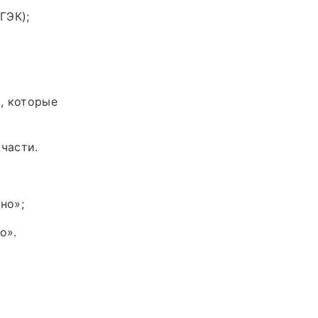
ГЭК);
, которые
части.
но»;
о».