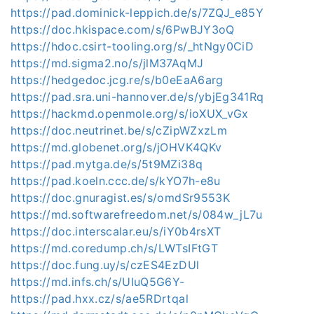
https://pad.dominick-leppich.de/s/7ZQJ_e85Y
https://doc.hkispace.com/s/6PwBJY3oQ
https://hdoc.csirt-tooling.org/s/_htNgy0CiD
https://md.sigma2.no/s/jlM37AqMJ
https://hedgedoc.jcg.re/s/b0eEaA6arg
https://pad.sra.uni-hannover.de/s/ybjEg341Rq
https://hackmd.openmole.org/s/ioXUX_vGx
https://doc.neutrinet.be/s/cZipWZxzLm
https://md.globenet.org/s/jOHVK4QKv
https://pad.mytga.de/s/5t9MZi38q
https://pad.koeln.ccc.de/s/kYO7h-e8u
https://doc.gnuragist.es/s/omdSr9553K
https://md.softwarefreedom.net/s/084w_jL7u
https://doc.interscalar.eu/s/iY0b4rsXT
https://md.coredump.ch/s/LWTsIFtGT
https://doc.fung.uy/s/czES4EzDUl
https://md.infs.ch/s/UIuQ5G6Y-
https://pad.hxx.cz/s/ae5RDrtqal