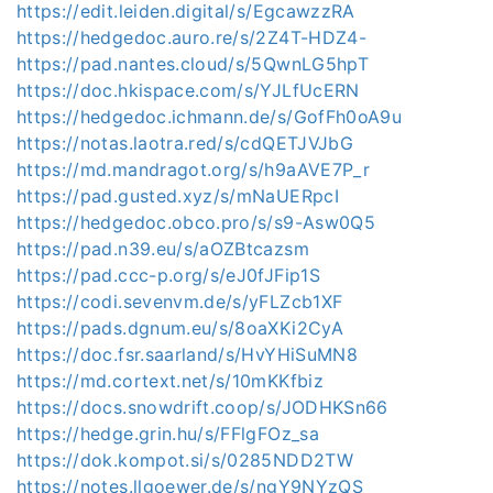
https://edit.leiden.digital/s/EgcawzzRA
https://hedgedoc.auro.re/s/2Z4T-HDZ4-
https://pad.nantes.cloud/s/5QwnLG5hpT
https://doc.hkispace.com/s/YJLfUcERN
https://hedgedoc.ichmann.de/s/GofFh0oA9u
https://notas.laotra.red/s/cdQETJVJbG
https://md.mandragot.org/s/h9aAVE7P_r
https://pad.gusted.xyz/s/mNaUERpcI
https://hedgedoc.obco.pro/s/s9-Asw0Q5
https://pad.n39.eu/s/aOZBtcazsm
https://pad.ccc-p.org/s/eJ0fJFip1S
https://codi.sevenvm.de/s/yFLZcb1XF
https://pads.dgnum.eu/s/8oaXKi2CyA
https://doc.fsr.saarland/s/HvYHiSuMN8
https://md.cortext.net/s/10mKKfbiz
https://docs.snowdrift.coop/s/JODHKSn66
https://hedge.grin.hu/s/FFlgFOz_sa
https://dok.kompot.si/s/0285NDD2TW
https://notes.llgoewer.de/s/ngY9NYzQS