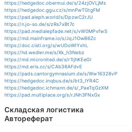
https://hedgedoc.obermui.de/s/24zjOVLjMs
https://hedgedoc.ggu.cz/s/mnPwTGtgFM
https://pad.aleph.world/s/DpzwC2rJU
https://n.jo-so.de/s/zRs7xBt7c
https://pad.medialepfade.net/s/vW0MPvfwS
https://md.mainframe.io/s/JqJ1OwB6Zc
https://doc.cisti.org/s/wUDoWIYxhL
https://hd.wedler.me/s/Xk_h3Nebz
https://md.micronited.de/s/r1IjhKEeGl
https://md.eris.cc/s/CAb36AFdvE
https://pads.cantorgymnasium.de/s/Ww16328vP
https://hedgedoc.inqbus.de/s/bt3_IYR4C
https://hedgedoc.ichmann.de/s/_PaeTqGzXM
https://pad.multiplace.org/s/rJNh3FNxGx
Складская логистика
Автореферат