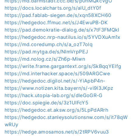
https://md.darmstadt.ccc.de/s/p0nMQkcVgO
https://docs.localcharts.org/s/alU_dtY0f
https://pad.fablab-siegen.de/s/xqn58XCH60
https://hedgedoc.ffmuc.net/s/J4EwuPB-DK
https://pad.demokratie-dialog.de/s/x7tF3FMQkI
https://hedgedoc.nrp-nautilus.io/s/5YVDXuAm1x
https://md.coredump.ch/s/a_ozT7olq
https://pad.mytga.de/s/NlmVrpPEJ
https://md.nolog.cz/s/Zh6p-Miwn
https://write.frame.gargantext.org/s/SkBqqYElfg
https://md.interhacker.space/s/509ARGCwe
https://hedgedoc.digilol.net/s/-YiApbP4n-
https://www.notizen.kita.bayern/s/-vi9l3JKpz
https://hack.utopia-lab.org/s/dleGoGR-G
https://doc.spiegie.de/s/3z1UIFcY5
https://hedgedoc.et.aksw.org/s/5LpPdARrh
https://hedgedoc.stanleysolutionsnw.com/s/it78qW
wRUy
https://hedge.amosamos.net/s/2tRPV6vuu3