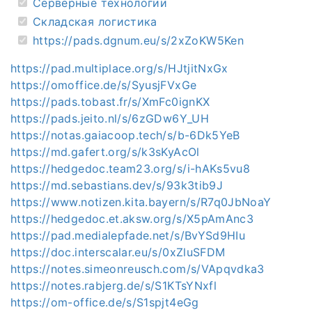
Серверные технологии
Складская логистика
https://pads.dgnum.eu/s/2xZoKW5Ken
https://pad.multiplace.org/s/HJtjitNxGx
https://omoffice.de/s/SyusjFVxGe
https://pads.tobast.fr/s/XmFc0ignKX
https://pads.jeito.nl/s/6zGDw6Y_UH
https://notas.gaiacoop.tech/s/b-6Dk5YeB
https://md.gafert.org/s/k3sKyAcOl
https://hedgedoc.team23.org/s/i-hAKs5vu8
https://md.sebastians.dev/s/93k3tib9J
https://www.notizen.kita.bayern/s/R7q0JbNoaY
https://hedgedoc.et.aksw.org/s/X5pAmAnc3
https://pad.medialepfade.net/s/BvYSd9HIu
https://doc.interscalar.eu/s/0xZluSFDM
https://notes.simeonreusch.com/s/VApqvdka3
https://notes.rabjerg.de/s/S1KTsYNxfl
https://om-office.de/s/S1spjt4eGg