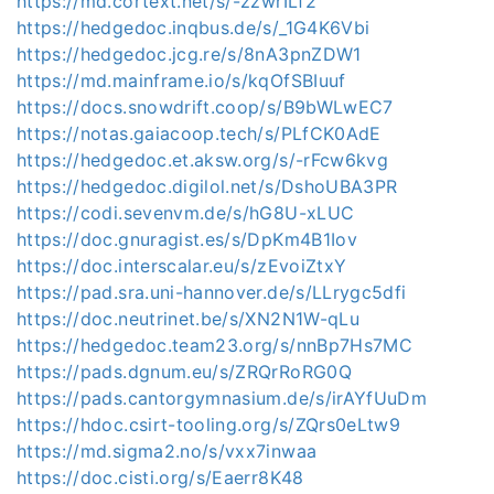
https://md.cortext.net/s/-zzwrILf2
https://hedgedoc.inqbus.de/s/_1G4K6Vbi
https://hedgedoc.jcg.re/s/8nA3pnZDW1
https://md.mainframe.io/s/kqOfSBIuuf
https://docs.snowdrift.coop/s/B9bWLwEC7
https://notas.gaiacoop.tech/s/PLfCK0AdE
https://hedgedoc.et.aksw.org/s/-rFcw6kvg
https://hedgedoc.digilol.net/s/DshoUBA3PR
https://codi.sevenvm.de/s/hG8U-xLUC
https://doc.gnuragist.es/s/DpKm4B1Iov
https://doc.interscalar.eu/s/zEvoiZtxY
https://pad.sra.uni-hannover.de/s/LLrygc5dfi
https://doc.neutrinet.be/s/XN2N1W-qLu
https://hedgedoc.team23.org/s/nnBp7Hs7MC
https://pads.dgnum.eu/s/ZRQrRoRG0Q
https://pads.cantorgymnasium.de/s/irAYfUuDm
https://hdoc.csirt-tooling.org/s/ZQrs0eLtw9
https://md.sigma2.no/s/vxx7inwaa
https://doc.cisti.org/s/Eaerr8K48