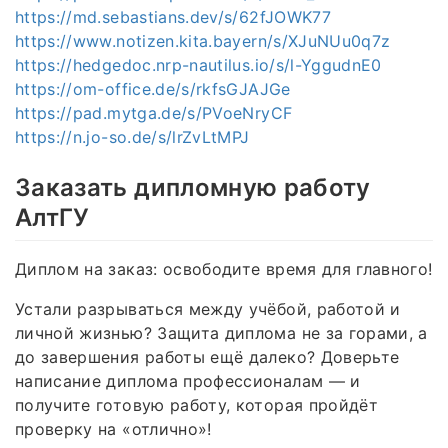
https://md.sebastians.dev/s/62fJOWK77
https://www.notizen.kita.bayern/s/XJuNUu0q7z
https://hedgedoc.nrp-nautilus.io/s/l-YggudnE0
https://om-office.de/s/rkfsGJAJGe
https://pad.mytga.de/s/PVoeNryCF
https://n.jo-so.de/s/lrZvLtMPJ
Заказать дипломную работу
АлтГУ
Диплом на заказ: освободите время для главного!
Устали разрываться между учёбой, работой и
личной жизнью? Защита диплома не за горами, а
до завершения работы ещё далеко? Доверьте
написание диплома профессионалам — и
получите готовую работу, которая пройдёт
проверку на «отлично»!