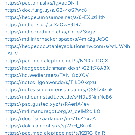
https://pad.bhh.sh/s/igXadDN-l
https://doc.fung.uy/s/G2-4oS7wc8
https://hedge.amosamos.net/s/6-EXuzi4tN
https://md.eris.cc/s/IXaCwF9tRZ
https://md.coredump.ch/s/Gn-e23oge
https://md.interhacker.space/s/4mk2gUe3G
https://hedgedoc.stanleysolutionsnw.com/s/w1JWNh
LAUV
https://pad.medialepfade.net/s/NN0uzDCjX
https://hedgedoc.ichmann.de/s/KQZ1t78A3X
https://hd.wedler.me/s/TAN1QdXCV
https://notes.llgoewer.de/s/TIkD0Kqxu
https://notes.simeonreusch.com/s/QS8fz4snF
https://md.darmstadt.ccc.de/s/H0z8NmNeB6
https://pad.gusted.xyz/s/RAerlA4ev
https://md.mandragot.org/s/_qelM2dlLO
https://doc.fsr.saarland/s/m-2fxZYxzA
https://dok.kompot.si/s/sjWnH_BnuA
https://pad.medialepfade.net/s/KZRC_6niR