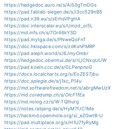
https://hedgedoc.auro.re/s/AiS0gTmDGs
https://pad.fablab-siegen.de/s/i3cc529nB5
https://pad.n39.eu/s/sErhsVPgHA
https://doc.interscalar.eu/s/Umzd_oi5L
https://md.infs.ch/s/7Or46kYSD
https://pad.mytga.de/s/PNweQoFnT
https://doc.hkispace.com/s/zdKxhPMRP
https://pad.aleph.world/s/
6JmyOmbr
https://hedgedoc.obermui.de/s/rLjCNxqUUW
https://pad.koeln.ccc.de/s/GLPenpnoG
https://docs.localcharts.org/s/EoZESTjbu
https://doc.spiegie.de/s/j1sc_P14u
https://md.softwarefreedom.net/s/abrgMwUzX
https://md.coredump.ch/s/OlcF1fEa
https://md.nolog.cz/s/W-TQlhurg
https://notes.rabjerg.de/s/HyM7fJC1Me
https://hackmd.openmole.org/s/_eZGwtB-U
https://pad.multiplace.org/s/H1U7fyRyMg