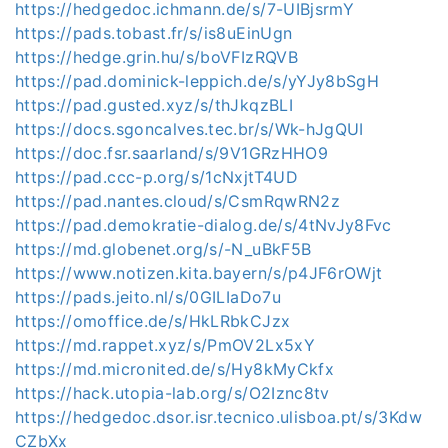
https://hedgedoc.ichmann.de/s/7-UIBjsrmY
https://pads.tobast.fr/s/is8uEinUgn
https://hedge.grin.hu/s/boVFIzRQVB
https://pad.dominick-leppich.de/s/yYJy8bSgH
https://pad.gusted.xyz/s/thJkqzBLI
https://docs.sgoncalves.tec.br/s/Wk-hJgQUI
https://doc.fsr.saarland/s/9V1GRzHHO9
https://pad.ccc-p.org/s/1cNxjtT4UD
https://pad.nantes.cloud/s/CsmRqwRN2z
https://pad.demokratie-dialog.de/s/4tNvJy8Fvc
https://md.globenet.org/s/-N_uBkF5B
https://www.notizen.kita.bayern/s/p4JF6rOWjt
https://pads.jeito.nl/s/0GILIaDo7u
https://omoffice.de/s/HkLRbkCJzx
https://md.rappet.xyz/s/PmOV2Lx5xY
https://md.micronited.de/s/Hy8kMyCkfx
https://hack.utopia-lab.org/s/O2Iznc8tv
https://hedgedoc.dsor.isr.tecnico.ulisboa.pt/s/3Kdw
CZbXx