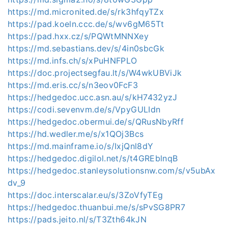
https://md.micronited.de/s/rk3hfqyTZx
https://pad.koeln.ccc.de/s/wv6gM65Tt
https://pad.hxx.cz/s/PQWtMNNXey
https://md.sebastians.dev/s/4in0sbcGk
https://md.infs.ch/s/xPuHNFPLO
https://doc.projectsegfau.lt/s/W4wkUBViJk
https://md.eris.cc/s/n3eov0FcF3
https://hedgedoc.ucc.asn.au/s/kH7432yzJ
https://codi.sevenvm.de/s/VpyGULIdn
https://hedgedoc.obermui.de/s/QRusNbyRff
https://hd.wedler.me/s/x1QOj3Bcs
https://md.mainframe.io/s/IxjQnl8dY
https://hedgedoc.digilol.net/s/t4GREblnqB
https://hedgedoc.stanleysolutionsnw.com/s/v5ubAx
dv_9
https://doc.interscalar.eu/s/3ZoVfyTEg
https://hedgedoc.thuanbui.me/s/sPvSG8PR7
https://pads.jeito.nl/s/T3Zth64kJN