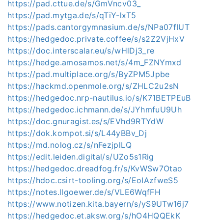
https://pad.cttue.de/s/GmVncv03_
https://pad.mytga.de/s/qTiY-lxT5
https://pads.cantorgymnasium.de/s/NPa07fIUT
https://hedgedoc.private.coffee/s/s2Z2VjHxV
https://doc.interscalar.eu/s/wHlDj3_re
https://hedge.amosamos.net/s/4m_FZNYmxd
https://pad.multiplace.org/s/ByZPM5Jpbe
https://hackmd.openmole.org/s/ZHLC2u2sN
https://hedgedoc.nrp-nautilus.io/s/K71BETPEuB
https://hedgedoc.ichmann.de/s/JYhmfuU9Uh
https://doc.gnuragist.es/s/EVhd9RTYdW
https://dok.kompot.si/s/L44yBBv_Dj
https://md.nolog.cz/s/nFezjplLQ
https://edit.leiden.digital/s/UZo5s1Rig
https://hedgedoc.dreadfog.fr/s/KvWSw7Otao
https://hdoc.csirt-tooling.org/s/EoIAzfweS5
https://notes.llgoewer.de/s/VLE6WqfFH
https://www.notizen.kita.bayern/s/yS9UTw16j7
https://hedgedoc.et.aksw.org/s/hO4HQQEkK