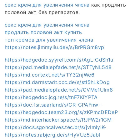
секс крем для увеличения члена
как продлить
половой акт без препаратов.
секс крем для увеличения члена
продлить половой акт купить
топ кремов для увеличения члена
https://notes.jimmyliu.dev/s/BrPRGm8vp
https://hedgedoc.syyrell.com/s/AgL-CdSh1u
https://pad.medialepfade.net/s/STTyNL548
https://md.cortext.net/s/TY32njWe6
https://md.darmstadt.ccc.de/s/stI5hLkDog
https://pad.medialepfade.net/s/CVMe1Ulm8
https://hedgedoc.jcg.re/s/tnF7KlYPTA
https://doc.fsr.saarland/s/CR-GPAFnw-
https://hedgedoc.team23.org/s/zKPmcDEDeP
https://md.interhacker.space/s/RJFW2r1GM
https://docs.sgoncalves.tec.br/s/jvImIyiK-
https://notes.rabjerg.de/s/HyVUz5Jabl