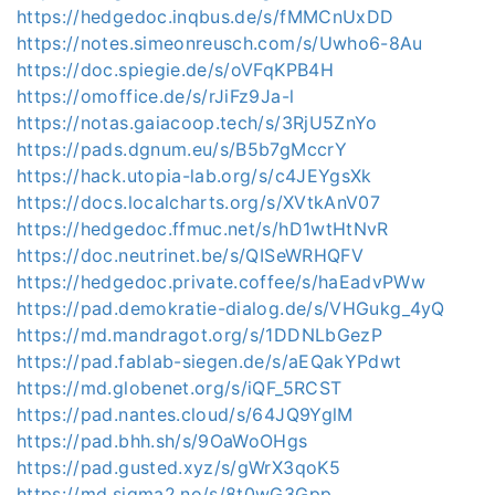
https://hedgedoc.inqbus.de/s/fMMCnUxDD
https://notes.simeonreusch.com/s/Uwho6-8Au
https://doc.spiegie.de/s/oVFqKPB4H
https://omoffice.de/s/rJiFz9Ja-l
https://notas.gaiacoop.tech/s/3RjU5ZnYo
https://pads.dgnum.eu/s/B5b7gMccrY
https://hack.utopia-lab.org/s/c4JEYgsXk
https://docs.localcharts.org/s/XVtkAnV07
https://hedgedoc.ffmuc.net/s/hD1wtHtNvR
https://doc.neutrinet.be/s/QISeWRHQFV
https://hedgedoc.private.coffee/s/haEadvPWw
https://pad.demokratie-dialog.de/s/VHGukg_4yQ
https://md.mandragot.org/s/1DDNLbGezP
https://pad.fablab-siegen.de/s/aEQakYPdwt
https://md.globenet.org/s/iQF_5RCST
https://pad.nantes.cloud/s/64JQ9YglM
https://pad.bhh.sh/s/9OaWoOHgs
https://pad.gusted.xyz/s/gWrX3qoK5
https://md.sigma2.no/s/8t0wG3Gpp