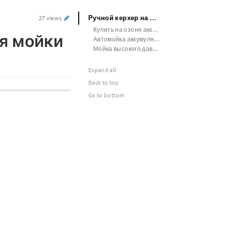
Ручной керхер на аккумуляторах для мойки автомобилей
27 views
Купить на озоне аккумуляторную мини автомойку
ля мойки
Автомойка аккумуляторная какая лучше рейтинг
Мойка высокого давления на аккумуляторе бесщеточная
Expand all
Back to top
Go to bottom