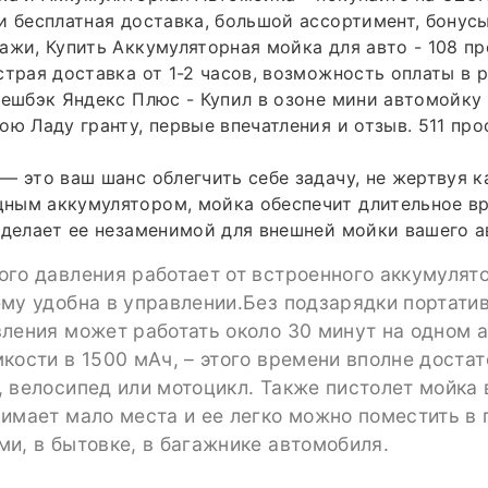
и бесплатная доставка, большой ассортимент, бонусы
ажи, Купить Аккумуляторная мойка для авто - 108 п
страя доставка от 1-2 часов, возможность оплаты в 
кешбэк Яндекс Плюс - Купил в озоне мини автомойку
ою Ладу гранту, первые впечатления и отзыв. 511 про
— это ваш шанс облегчить себе задачу, не жертвуя к
ным аккумулятором, мойка обеспечит длительное вр
 делает ее незаменимой для внешней мойки вашего 
го давления работает от встроенного аккумулято
му удобна в управлении.Без подзарядки портати
ления может работать около 30 минут на одном 
кости в 1500 мАч, – этого времени вполне достат
 велосипед или мотоцикл. Также пистолет мойка
имает мало места и ее легко можно поместить в 
и, в бытовке, в багажнике автомобиля.