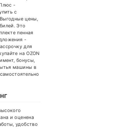
Плюс -
упить с
 Выгодные цены,
билей. Это
плекте пенная
едложения -
рассрочку для
купайте на OZON
имент, бонусы,
мытья машины в
 самостоятельно
нг
высокого
ана и оценена
аботы, удобство