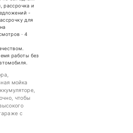
, рассрочка и
редложений -
рассрочку для
 на
смотров · 4
ачеством.
емя работы без
автомобиля.
ра,
вная мойка
аккумуляторе,
очно, чтобы
 высокого
гараже с