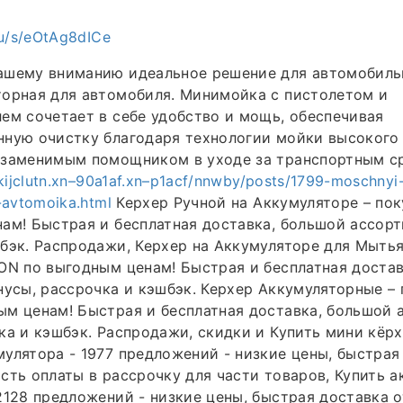
eu/s/eOtAg8dICe
ашему вниманию идеальное решение для автомобиль
торная для автомобиля. Минимойка с пистолетом и
ем сочетает в себе удобство и мощь, обеспечивая
ную очистку благодаря технологии мойки высокого 
езаменимым помощником в уходе за транспортным с
kijclutn.xn–90a1af.xn–p1acf/nnwby/posts/1799-moschnyi-k
-avtomoika.html
Керхер Ручной на Аккумуляторе – пок
ам! Быстрая и бесплатная доставка, большой ассорт
бэк. Распродажи, Керхер на Аккумуляторе для Мыть
ON по выгодным ценам! Быстрая и бесплатная доста
нусы, рассрочка и кэшбэк. Керхер Аккумуляторные – 
м ценам! Быстрая и бесплатная доставка, большой 
ка и кэшбэк. Распродажи, скидки и Купить мини кёр
улятора - 1977 предложений - низкие цены, быстрая 
сть оплаты в рассрочку для части товаров, Купить 
2128 предложений - низкие цены, быстрая доставка от