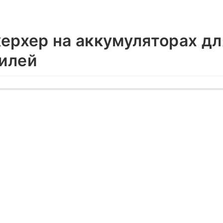
керхер на аккумуляторах д
илей