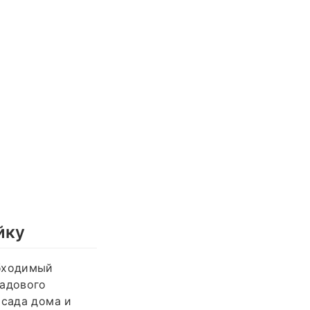
йку
обходимый
садового
асада дома и