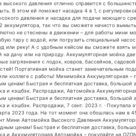
 высокого давления отлично справится с большинст
ыть. В этом ей поможет насадка 4 в 1, с регулировко
ысокого давления и насадка для подачи моющего сре
2 аккумулятора, так что вы сможете начисто вымыт
лютно не стеснены в движении – для работы мини м
бую тару с водой, или погрузить специальный насос
руд или реку! А с удобным кейсом вы сможете взять 
й на дачу или на природу. Аккумуляторная мойка да
ые загрязнения с лодок, ковров, бассейнов, садово
остей! Портативная мойка станет замечательным по
или коллеге с работы! Минимойка Аккумуляторная – 
м ценам! Быстрая и бесплатная доставка, большой 
ка и кэшбэк. Распродажи, Автомойка Аккумуляторная
м ценам! Быстрая и бесплатная доставка, большой 
а и кэшбэк. Распродажи, 7 сент. 2023 г. · Покупала 
арта 2023 года. На тот момент она обошлась нам в 4
нт Мини Автомойка Высокого Давления Аккумуляторн
дным ценам! Быстрая и бесплатная доставка, большо
ка и Аккумуляторная Автомойка – покупайте на OZO