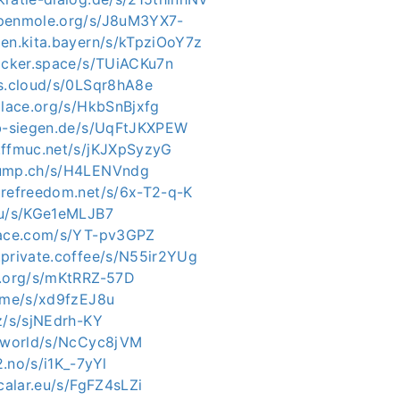
openmole.org/s/J8uM3YX7-
zen.kita.bayern/s/kTpziOoY7z
hacker.space/s/TUiACKu7n
es.cloud/s/0LSqr8hA8e
place.org/s/HkbSnBjxfg
ab-siegen.de/s/UqFtJKXPEW
.ffmuc.net/s/jKJXpSyzyG
dump.ch/s/H4LENVndg
arefreedom.net/s/6x-T2-q-K
eu/s/KGe1eMLJB7
pace.com/s/YT-pv3GPZ
.private.coffee/s/N55ir2YUg
p.org/s/mKtRRZ-57D
r.me/s/xd9fzEJ8u
z/s/sjNEdrh-KY
h.world/s/NcCyc8jVM
.no/s/i1K_-7yYl
scalar.eu/s/FgFZ4sLZi