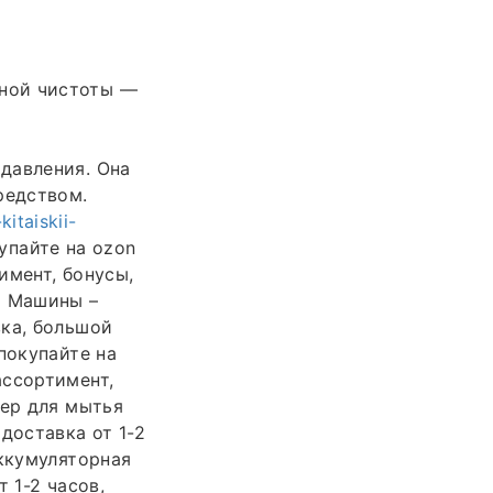
ной чистоты —
давления. Она
редством.
itaiskii-
упайте на ozon
имент, бонусы,
я Машины –
вка, большой
покупайте на
ассортимент,
хер для мытья
доставка от 1-2
аккумуляторная
 1-2 часов,