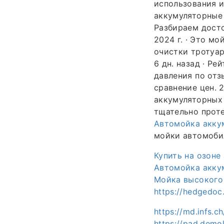
использования и
аккумуляторные 
Разбираем досто
2024 г. · Это м
очистки тротуар
6 дн. назад · Р
давления по отз
сравнение цен. 
аккумуляторных 
тщательно прот
Автомойка аккум
мойки автомоби
Купить на озоне
Автомойка аккум
Мойка высокого
https://hedgedo
https://md.infs.ch
https://pad.demo