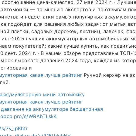
 соотношение цена-качество. 27 мая 2024 г. · Лучши
автомойки — по мнению экспертов и по отзывам пок
инства и недостатки самых популярных аккумулятор
ойка подойдет для решения любых задач: от мытья ав
ной плитки, садовых дорожек, лестниц, лавочек, фас
ейтинг-2025 лучших аккумуляторных автомобильных м
ывам покупателей: какие лучше купить, как правильн
20 сент. 2024 г. · В нашем обзоре представлены ТОП-
моек высокого давления 2024 года, каждая из кото
естирована и
уляторная какая лучше рейтинг
Ручной керхер на ак
лей.
 аккумуляторную мини автомойку
уляторная какая лучше рейтинг
 давления на аккумуляторе бесщеточная
c.obco.pro/s/WRAbTLsk4
/s/7y_IpKhtr
kratie-dialog.de/s/215thlnhNV