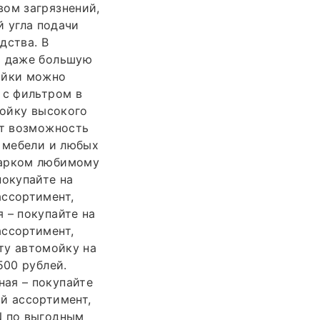
вом загрязнений,
й угла подачи
дства. В
ь даже большую
ойки можно
 с фильтром в
мойку высокого
ет возможность
й мебели и любых
дарком любимому
покупайте на
ассортимент,
 – покупайте на
ассортимент,
эту автомойку на
500 рублей.
ая – покупайте
й ассортимент,
N по выгодным