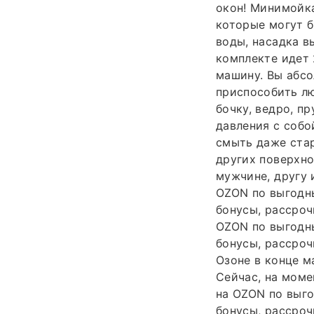
окон! Минимойка
которые могут б
воды, насадка в
комплекте идет 
машину. Вы абсо
приспособить лю
бочку, ведро, п
давления с собо
смыть даже стар
других поверхн
мужчине, другу 
OZON по выгодны
бонусы, рассроч
OZON по выгодны
бонусы, рассрочк
Озоне в конце м
Сейчас, на моме
на OZON по выго
бонусы, рассроч