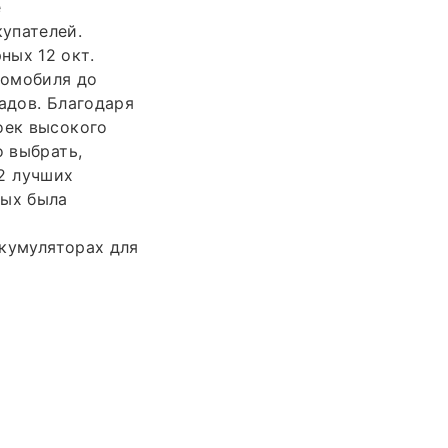
е
упателей.
ных 12 окт.
томобиля до
адов. Благодаря
оек высокого
о выбрать,
12 лучших
рых была
кумуляторах для