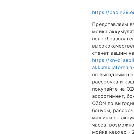
https://pad.n39.
Представляем в
мойка аккумуля
пенообразовател
высококачествен
станет вашим н
https://xn–b1aebl
akkumuljatornaja
по выгодным цен
рассрочка и кэш
покупайте на OZ
ассортимент, бо
OZON по выгодны
бонусы, рассроч
машины от аккум
часов, возможно
мойка керхер - 