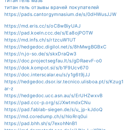
титан гель мазь
титан гель отзывы врачей покупателей
https://pads.cantorgymnasium.de/s/0dHWusJJW
https://md.eris.cc/s/oC8wBiyUAJ
https://pad.koeln.ccc.de/s/Ea8ojPOTW
https://md.infs.ch/s/rtzcuW1UT
https://hedgedoc.digilol.net/s/8hMwgBGBxC
https://n.jo-so.de/s/skxDraQw3
https://doc.projectsegfau.lt/s/gDRaevF-o0
https://dok.kompot.si/s/b1F9Ucv670
https://doc.interscalar.eu/s/y1g6t9jJJ
https://hedgedoc.dsor.isr.tecnico.ulisboa.pt/s/Kzug1
ar-z
https://hedgedoc.ucc.asn.au/s/ErUHZwxvB
https://pad.ccc-p.org/s/JXwtmdxCNu
https://pad.fablab-siegen.de/s/u_jp-kJdoQ
https://md.coredump.ch/s/hIoRrq0ui
https://pad.bhh.sh/s/7exohNnB1