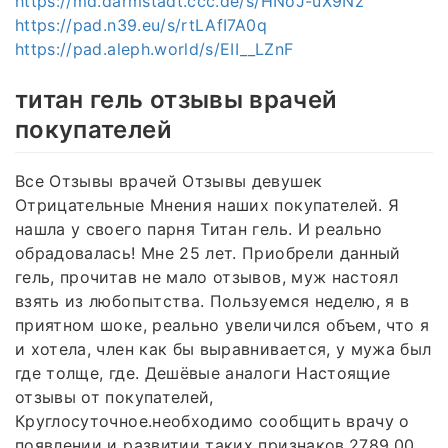
https://md.darmstadt.ccc.de/s/HNoJ-uX9Nz
https://pad.n39.eu/s/rtLAfI7A0q
https://pad.aleph.world/s/EII__LZnF
титан гель отзывы врачей
покупателей
Все Отзывы врачей Отзывы девушек
Отрицательные Мнения наших покупателей. Я
нашла у своего парня Титан гель. И реально
обрадовалась! Мне 25 лет. Приобрели данный
гель, прочитав не мало отзывов, муж настоял
взять из любопытства. Пользуемся неделю, я в
приятном шоке, реально увеличился объем, что я
и хотела, член как бы выравнивается, у мужа был
где толще, где. Дешёвые аналоги Настоящие
отзывы от покупателей,
Круглосуточное.необходимо сообщить врачу о
появлении и развитии таких признаков.2789.00