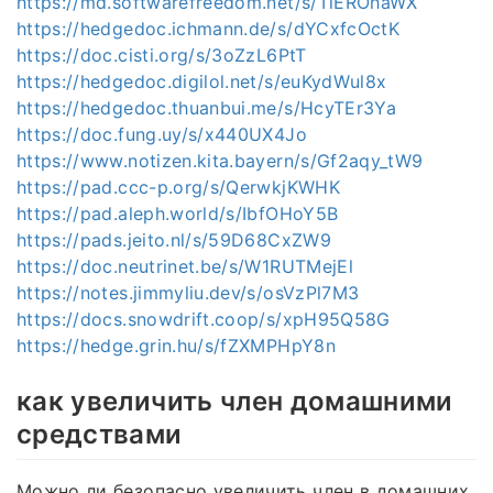
https://md.softwarefreedom.net/s/TlEROhaWX
https://hedgedoc.ichmann.de/s/dYCxfcOctK
https://doc.cisti.org/s/3oZzL6PtT
https://hedgedoc.digilol.net/s/euKydWul8x
https://hedgedoc.thuanbui.me/s/HcyTEr3Ya
https://doc.fung.uy/s/x440UX4Jo
https://www.notizen.kita.bayern/s/Gf2aqy_tW9
https://pad.ccc-p.org/s/QerwkjKWHK
https://pad.aleph.world/s/IbfOHoY5B
https://pads.jeito.nl/s/59D68CxZW9
https://doc.neutrinet.be/s/W1RUTMejEl
https://notes.jimmyliu.dev/s/osVzPl7M3
https://docs.snowdrift.coop/s/xpH95Q58G
https://hedge.grin.hu/s/fZXMPHpY8n
как увеличить член домашними
средствами
Можно ли безопасно увеличить член в домашних