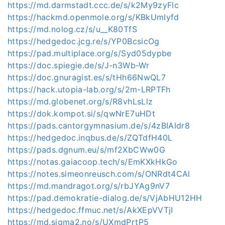
https://md.darmstadt.ccc.de/s/k2My9zyFlc
https://hackmd.openmole.org/s/KBkUmIyfd
https://md.nolog.cz/s/u__K80TfS
https://hedgedoc.jcg.re/s/YP0BcsicOg
https://pad.multiplace.org/s/Syd05dypbe
https://doc.spiegie.de/s/J-n3Wb-Wr
https://doc.gnuragist.es/s/tHh66NwQL7
https://hack.utopia-lab.org/s/2m-LRPTFh
https://md.globenet.org/s/R8vhLsLlz
https://dok.kompot.si/s/qwNrE7uHDt
https://pads.cantorgymnasium.de/s/4zBIAIdr8
https://hedgedoc.inqbus.de/s/ZQTdfH40L
https://pads.dgnum.eu/s/mf2XbCWw0G
https://notas.gaiacoop.tech/s/EmKXkHkGo
https://notes.simeonreusch.com/s/ONRdt4CAl
https://md.mandragot.org/s/rbJYAg9nV7
https://pad.demokratie-dialog.de/s/VjAbHU12HH
https://hedgedoc.ffmuc.net/s/AkXEpVVTjI
https://md.sigma2.no/s/UXmdPrtP5