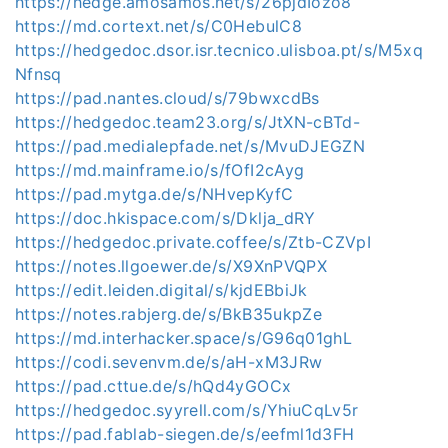
https://hedge.amosamos.net/s/26pjdIozo8
https://md.cortext.net/s/C0HebulC8
https://hedgedoc.dsor.isr.tecnico.ulisboa.pt/s/M5xq
Nfnsq
https://pad.nantes.cloud/s/79bwxcdBs
https://hedgedoc.team23.org/s/JtXN-cBTd-
https://pad.medialepfade.net/s/MvuDJEGZN
https://md.mainframe.io/s/fOfI2cAyg
https://pad.mytga.de/s/NHvepKyfC
https://doc.hkispace.com/s/Dklja_dRY
https://hedgedoc.private.coffee/s/Ztb-CZVpI
https://notes.llgoewer.de/s/X9XnPVQPX
https://edit.leiden.digital/s/kjdEBbiJk
https://notes.rabjerg.de/s/BkB35ukpZe
https://md.interhacker.space/s/G96q01ghL
https://codi.sevenvm.de/s/aH-xM3JRw
https://pad.cttue.de/s/hQd4yGOCx
https://hedgedoc.syyrell.com/s/YhiuCqLv5r
https://pad.fablab-siegen.de/s/eefml1d3FH