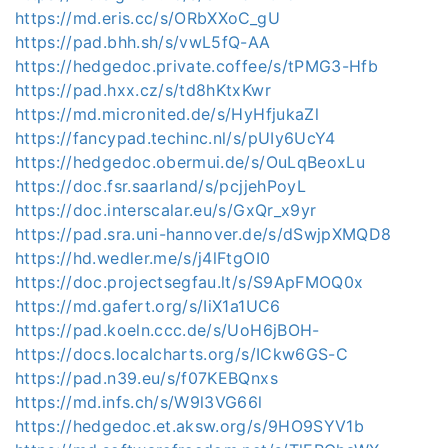
https://md.eris.cc/s/ORbXXoC_gU
https://pad.bhh.sh/s/vwL5fQ-AA
https://hedgedoc.private.coffee/s/tPMG3-Hfb
https://pad.hxx.cz/s/td8hKtxKwr
https://md.micronited.de/s/HyHfjukaZl
https://fancypad.techinc.nl/s/pUIy6UcY4
https://hedgedoc.obermui.de/s/OuLqBeoxLu
https://doc.fsr.saarland/s/pcjjehPoyL
https://doc.interscalar.eu/s/GxQr_x9yr
https://pad.sra.uni-hannover.de/s/dSwjpXMQD8
https://hd.wedler.me/s/j4lFtgOI0
https://doc.projectsegfau.lt/s/S9ApFMOQ0x
https://md.gafert.org/s/IiX1a1UC6
https://pad.koeln.ccc.de/s/UoH6jBOH-
https://docs.localcharts.org/s/ICkw6GS-C
https://pad.n39.eu/s/f07KEBQnxs
https://md.infs.ch/s/W9l3VG66l
https://hedgedoc.et.aksw.org/s/9HO9SYV1b