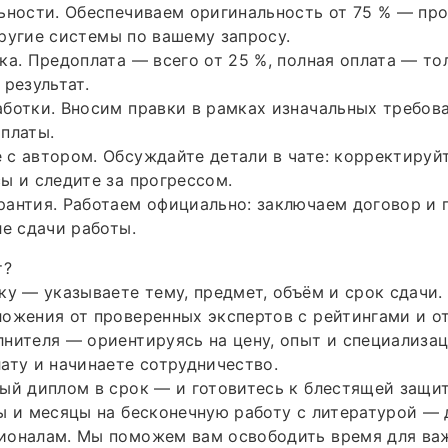
ьности. Обеспечиваем оригинальность от 75 % — пр
ругие системы по вашему запросу.
ка. Предоплата — всего от 25 %, полная оплата — тол
 результат.
ботки. Вносим правки в рамках изначальных требов
платы.
с автором. Обсуждайте детали в чате: корректируйт
ы и следите за прогрессом.
рантия. Работаем официально: заключаем договор и
ле сдачи работы.
т?
ку — указываете тему, предмет, объём и срок сдачи.
ожения от проверенных экспертов с рейтингами и о
нителя — ориентируясь на цену, опыт и специализа
ату и начинаете сотрудничество.
ый диплом в срок — и готовитесь к блестящей защит
ы и месяцы на бесконечную работу с литературой — 
ионалам. Мы поможем вам освободить время для важ