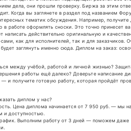
нием дела, они прошли проверку. Биржа за этим отв
дит. Когда вы заглянете в раздел под названием Фор
тересных тематик обсуждения. Например, получите 
о в работе оформлять сноски. Это точно принесет в
т написать действительно оригинальную и качествен
осами, как для исполнителей, так и для заказчиков. 
 будет заглянуть именно сюда. Диплом на заказ: осв
ься между учёбой, работой и личной жизнью? Защит
вершения работы ещё далеко? Доверьте написание д
— и получите готовую работу, которая пройдёт про
казать диплом у нас?
сть. Цена диплома начинается от 7 950 руб. — мы н
м и доступностью.
график. Выполним работу от 3 дней — поможем даже
и.