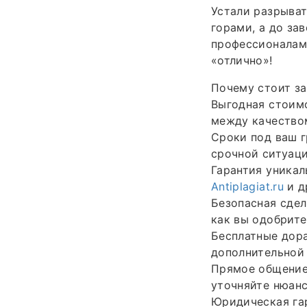
Устали разрыват
горами, а до за
профессионалам 
«отлично»!
Почему стоит за
Выгодная стоимо
между качество
Сроки под ваш 
срочной ситуаци
Гарантия уникал
Antiplagiat.ru
и д
Безопасная сдел
как вы одобрите
Бесплатные дора
дополнительной 
Прямое общение 
уточняйте нюанс
Юридическая га