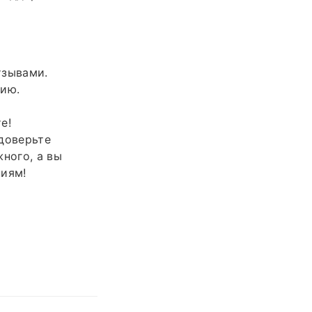
тзывами.
цию.
е!
доверьте
ного, а вы
ниям!