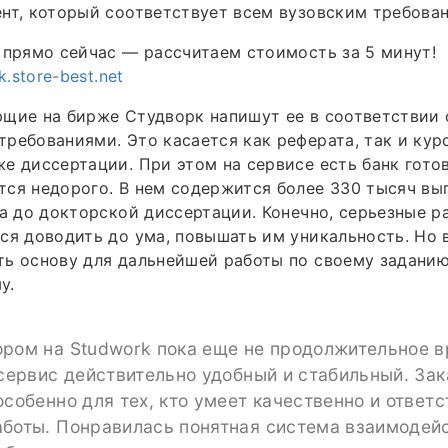
нт, который соответствует всем вузовским требова
 прямо сейчас — рассчитаем стоимость за 5 минут!
k.store-best.net
щие на бирже Студворк напишут ее в соответствии 
ребованиями. Это касается как реферата, так и кур
е диссертации. При этом на сервисе есть банк готов
ся недорого. В нем содержится более 330 тысяч вы
та до докторской диссертации. Конечно, серьезные р
ся доводить до ума, повышать им уникальность. Но 
ь основу для дальнейшей работы по своему заданию
у.
ором на Studwork пока еще не продолжительное в
 сервис действительно удобный и стабильный. Зак
особенно для тех, кто умеет качественно и ответ
аботы. Понравилась понятная система взаимодей