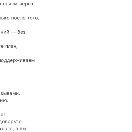
оверяем через
ько после того,
аний — без
е план,
 поддерживаем
тзывами.
цию.
е!
доверьте
ного, а вы