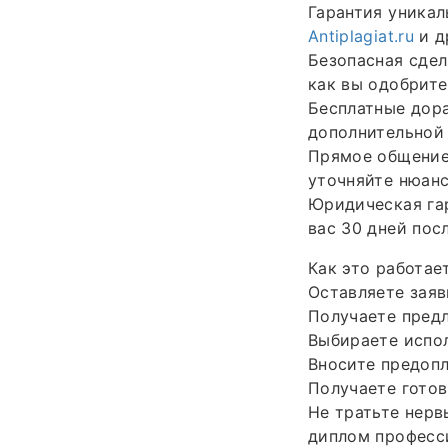
Гарантия уникал
Antiplagiat.ru
и д
Безопасная сдел
как вы одобрите
Бесплатные дора
дополнительной 
Прямое общение 
уточняйте нюанс
Юридическая га
вас 30 дней пос
Как это работае
Оставляете заяв
Получаете предл
Выбираете испол
Вносите предопл
Получаете готов
Не тратьте нерв
диплом професс