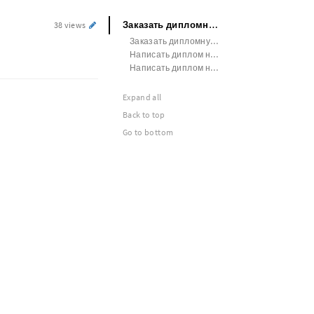
Заказать дипломную работу СГМУ
38 views
Заказать дипломную работу СГМУ им. В.И. Разумовского
Написать диплом на заказ Астраханский ГМУ
Написать диплом на заказ СГСПУ
Expand all
Back to top
Go to bottom