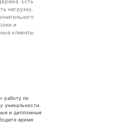
держка. Есть
ть нагрузку.
олнительного
роки и
нные клиенты
» работу по
у уникальности.
вые и дипломные
бодите время