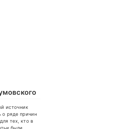
зумовского
ый источник
 о ряде причин
ля тех, кто в
атьи были