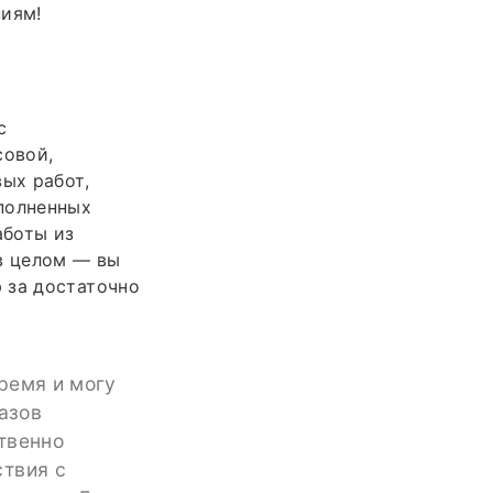
ниям!
с
совой,
ых работ,
полненных
аботы из
в целом — вы
 за достаточно
ремя и могу
азов
ственно
ствия с