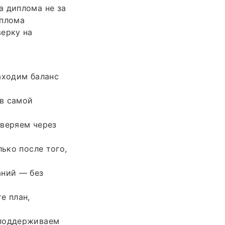
а диплома не за
иплома
верку на
аходим баланс
 в самой
оверяем через
ько после того,
аний — без
е план,
 поддерживаем