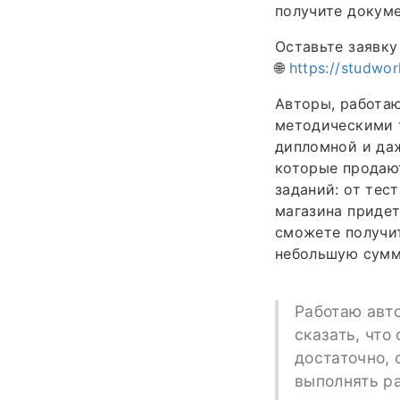
получите докуме
Оставьте заявку
🌐
https://studwor
Авторы, работаю
методическими т
дипломной и даж
которые продают
заданий: от тес
магазина придет
сможете получит
небольшую сумм
Работаю авт
сказать, что
достаточно, 
выполнять р