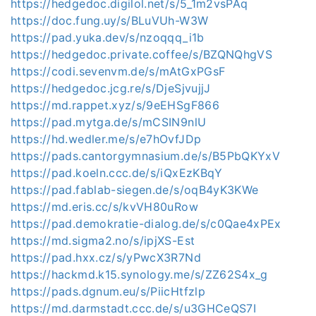
https://hedgedoc.digilol.net/s/5_1m2vsPAq
https://doc.fung.uy/s/BLuVUh-W3W
https://pad.yuka.dev/s/nzoqqq_i1b
https://hedgedoc.private.coffee/s/BZQNQhgVS
https://codi.sevenvm.de/s/mAtGxPGsF
https://hedgedoc.jcg.re/s/DjeSjvujjJ
https://md.rappet.xyz/s/9eEHSgF866
https://pad.mytga.de/s/mCSIN9nlU
https://hd.wedler.me/s/e7hOvfJDp
https://pads.cantorgymnasium.de/s/B5PbQKYxV
https://pad.koeln.ccc.de/s/iQxEzKBqY
https://pad.fablab-siegen.de/s/oqB4yK3KWe
https://md.eris.cc/s/kvVH80uRow
https://pad.demokratie-dialog.de/s/c0Qae4xPEx
https://md.sigma2.no/s/ipjXS-Est
https://pad.hxx.cz/s/yPwcX3R7Nd
https://hackmd.k15.synology.me/s/ZZ62S4x_g
https://pads.dgnum.eu/s/PiicHtfzlp
https://md.darmstadt.ccc.de/s/u3GHCeQS7I