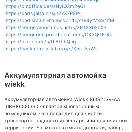
https://omoffice.de/s/HylQ3m2eGl
https://pads.jeito.nl/s/J2kX7PEP-_
https://pad.sra.uni-hannover.de/s/V4ytVkmNfM
https://hedge.amosamos.net/s/zPTSXb2sXS
https://hedgedoc.private.coffee/s/CK3QGF-4J
https://n.jo-so.de/s/tbADIRQhq
https://hack.utopia-lab.org/s/KprJ7srWo
Аккумуляторная автомойка
wiekk
Аккумуляторная автомойка Wiekk 86IS21SV-AA
ШВ-00000360 является многогранным
помощником. Она подходит для чистки
транспорта, садового инвентаря или для очистки
территории. Ею можно отмыть дорожки, забор,