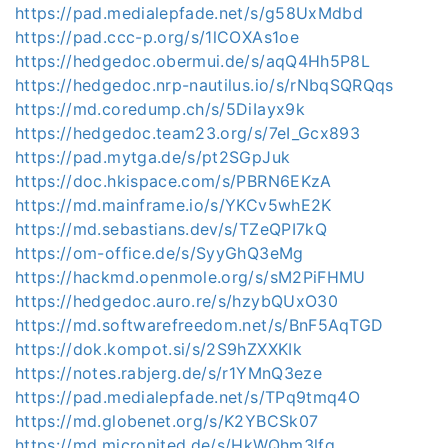
https://pad.medialepfade.net/s/g58UxMdbd
https://pad.ccc-p.org/s/1lCOXAs1oe
https://hedgedoc.obermui.de/s/aqQ4Hh5P8L
https://hedgedoc.nrp-nautilus.io/s/rNbqSQRQqs
https://md.coredump.ch/s/5DiIayx9k
https://hedgedoc.team23.org/s/7eI_Gcx893
https://pad.mytga.de/s/pt2SGpJuk
https://doc.hkispace.com/s/PBRN6EKzA
https://md.mainframe.io/s/YKCv5whE2K
https://md.sebastians.dev/s/TZeQPI7kQ
https://om-office.de/s/SyyGhQ3eMg
https://hackmd.openmole.org/s/sM2PiFHMU
https://hedgedoc.auro.re/s/hzybQUxO30
https://md.softwarefreedom.net/s/BnF5AqTGD
https://dok.kompot.si/s/2S9hZXXKIk
https://notes.rabjerg.de/s/r1YMnQ3eze
https://pad.medialepfade.net/s/TPq9tmq4O
https://md.globenet.org/s/K2YBCSk07
https://md.micronited.de/s/HkWQhm3lfg